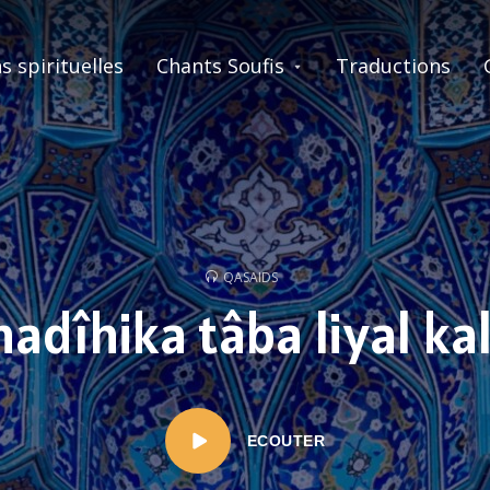
s spirituelles
Chants Soufis
Traductions
QASAIDS
madîhika tâba liyal ka
ECOUTER