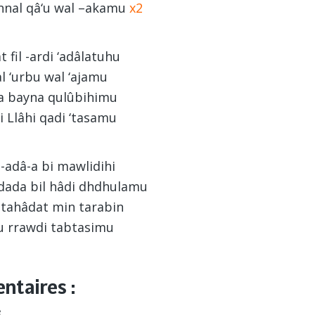
nnal qâ‘u wal –akamu
x2
fil -ardi ‘adâlatuhu
l ‘urbu wal ‘ajamu
fa bayna qulûbihimu
i Llâhi qadi ‘tasamu
-adâ-a bi mawlidihi
ada bil hâdi dhdhulamu
 tahâdat min tarabin
 rrawdi tabtasimu
taires :
e