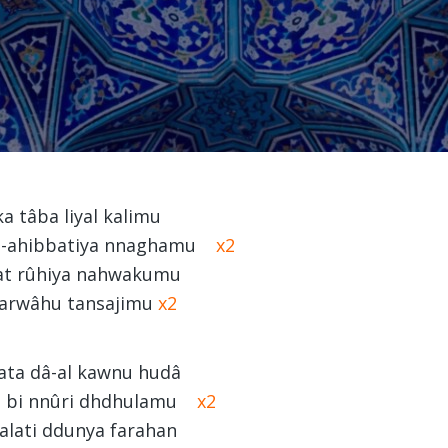
a tâba liyal kalimu
li -ahibbatiya nnaghamu
x2
t rûhiya nahwakumu
-arwâhu tansajimu
x2
ta dâ-al kawnu hudâ
t bi nnûri dhdhulamu
x2
lati ddunya farahan