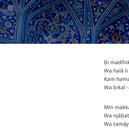
Bi madîhik
Wa halâ 
Kam hama
Wa bikal 
Min makka
Wa njâba
Wa tamâya