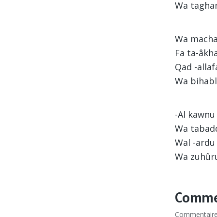
Wa tagha
Wa machat 
Fa ta-âkha
Qad -alla
Wa bihabl
-Al kawnu 
Wa tabadd
Wal -ardu
Wa zuhûru
Commen
Commentair