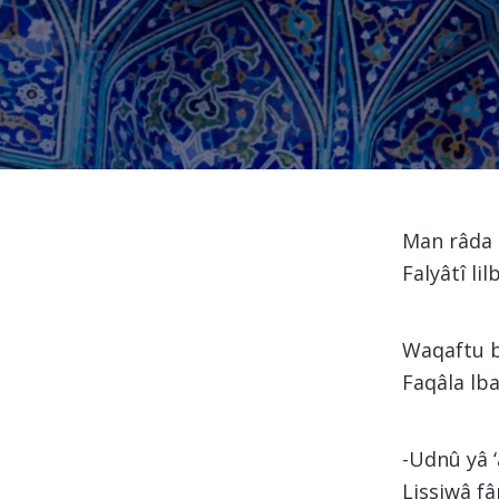
Man râda 
Falyâtî li
Waqaftu b
Faqâla lb
-Udnû yâ ‘
Lissiwâ f