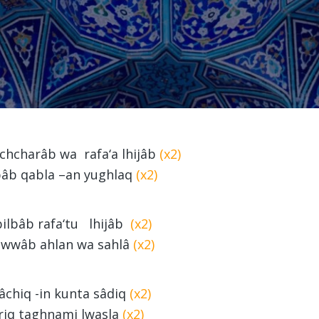
chcharâb wa rafa‘a lhijâb
(x2)
lbâb qabla –an yughlaq
(x2)
ilbâb rafa‘tu lhijâb
(x2)
awwâb ahlan wa sahlâ
(x2)
âchiq -in kunta sâdiq
(x2)
âriq taghnami lwasla
(x2)