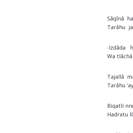
Sâqînâ h
Tarâhu ja
-Izdâda 
Wa tlâchâ
Tajallâ m
Tarâhu ‘a
Biqatli n
Hadratu l