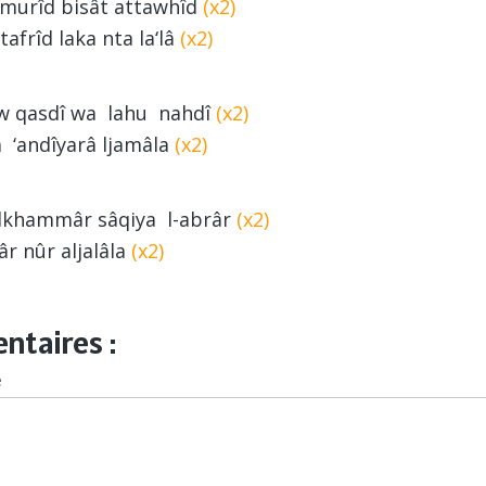
 murîd bisât attawhîd
(x2)
afrîd laka nta la‘lâ
(x2)
w qasdî wa lahu nahdî
(x2)
‘andîyarâ ljamâla
(x2)
lkhammâr sâqiya l-abrâr
(x2)
âr nûr aljalâla
(x2)
taires :
e