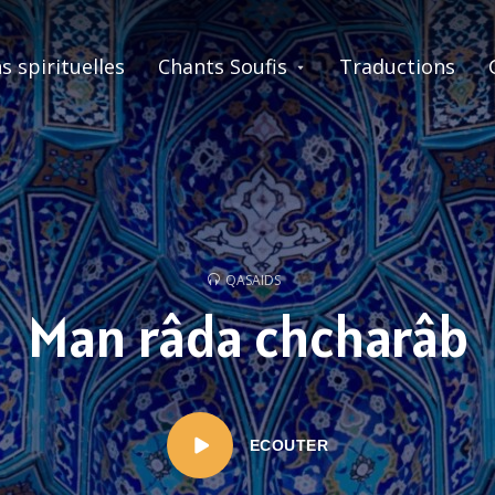
s spirituelles
Chants Soufis
Traductions
QASAIDS
Man râda chcharâb
ECOUTER