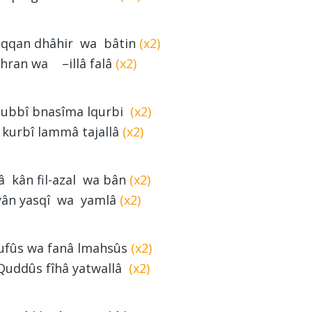
aqqan dhâhir wa bâtin
(x2)
hran wa –illâ falâ
(x2)
hubbî bnasîma lqurbi
(x2)
 kurbî lammâ tajallâ
(x2)
â kân fil-azal wa bân
(x2)
yân yasqî wa yamlâ
(x2)
nufûs wa fanâ lmahsûs
(x2)
Quddûs fîhâ yatwallâ
(x2)