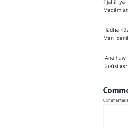
Tjallâ yâ
Maqâm att
Hâdhâ hû
Man danâ 
-Anâ huw 
Ku-ûsî asr
Commen
Commentair