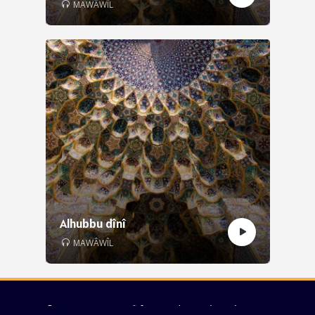
MAWÂWÎL
Alhubbu dînî
MAWÂWÎL
© 2026 - Samasoufi.fr Tous droits réservés -