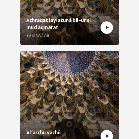
Achraqat laylatunâ bil-unsi
mud aqmarat
MAWÂWÎL
Al’archu yazhû