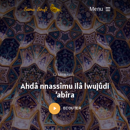
Menu
MAWÂWÎL
Ahdâ nnassîmu ilâ lwujûdi
‘abîra
ECOUTER