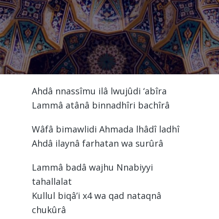
Ahdâ nnassîmu ilâ lwujûdi ‘abîra
Lammâ atânâ binnadhîri bachîrâ
Wâfâ bimawlidi Ahmada lhâdî ladhî
Ahdâ ilaynâ farhatan wa surûrâ
Lammâ badâ wajhu Nnabiyyi
tahallalat
Kullul biqâ’i x4 wa qad nataqnâ
chukûrâ