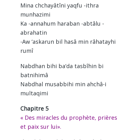
Mina chchayâtîni yaqfu -ithra
munhazimi
Ka -annahum haraban -abtâlu -
abrahatin
-Aw ‘askarun bil hasâ min râhatayhi
rumî
Nabdhan bihi ba‘da tasbîhin bi
batnihimâ
Nabdhal musabbihi min ahchâ-i
multaqimi
Chapitre 5
« Des miracles du prophète, prières
et paix sur lui».