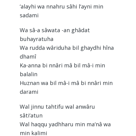
‘alayhi wa nnahru sâhi l‘ayni min
sadami
Wa sâ-a sâwata -an ghâdat
buhayratuha
Wa rudda wâriduha bil ghaydhi hîna
dhamî
Ka-anna bi nnâri mâ bil mâ-i min
balalin
Huznan wa bil mâ-i mâ bi nnâri min
darami
Wal jinnu tahtifu wal anwâru
sâti‘atun
Wal haqqu yadhharu min ma‘nâ wa
min kalimi