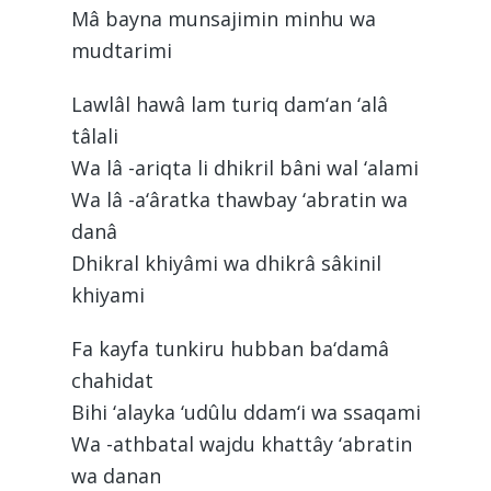
Mâ bayna munsajimin minhu wa
mudtarimi
Lawlâl hawâ lam turiq dam‘an ‘alâ
tâlali
Wa lâ -ariqta li dhikril bâni wal ‘alami
Wa lâ -a‘âratka thawbay ‘abratin wa
danâ
Dhikral khiyâmi wa dhikrâ sâkinil
khiyami
Fa kayfa tunkiru hubban ba‘damâ
chahidat
Bihi ‘alayka ‘udûlu ddam‘i wa ssaqami
Wa -athbatal wajdu khattây ‘abratin
wa danan