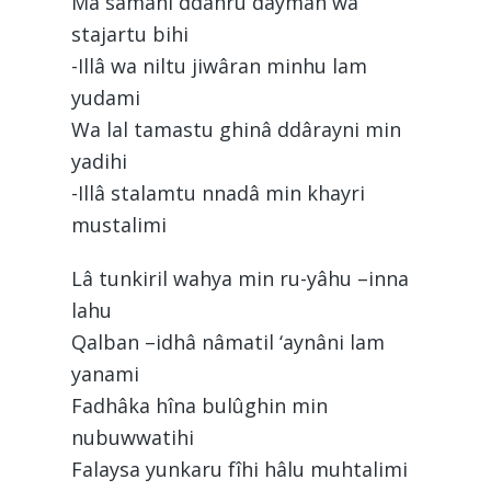
Mâ sâmanî ddahru dayman wa
stajartu bihi
-Illâ wa niltu jiwâran minhu lam
yudami
Wa lal tamastu ghinâ ddârayni min
yadihi
-Illâ stalamtu nnadâ min khayri
mustalimi
Lâ tunkiril wahya min ru-yâhu –inna
lahu
Qalban –idhâ nâmatil ‘aynâni lam
yanami
Fadhâka hîna bulûghin min
nubuwwatihi
Falaysa yunkaru fîhi hâlu muhtalimi