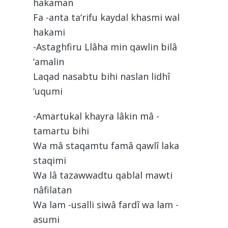
hakaman
Fa -anta ta‘rifu kaydal khasmi wal
hakami
-Astaghfiru Llâha min qawlin bilâ
‘amalin
Laqad nasabtu bihi naslan lidhî
‘uqumi
-Amartukal khayra lâkin mâ -
tamartu bihi
Wa mâ staqamtu famâ qawlî laka
staqimi
Wa lâ tazawwadtu qablal mawti
nâfilatan
Wa lam -usalli siwâ fardî wa lam -
asumi