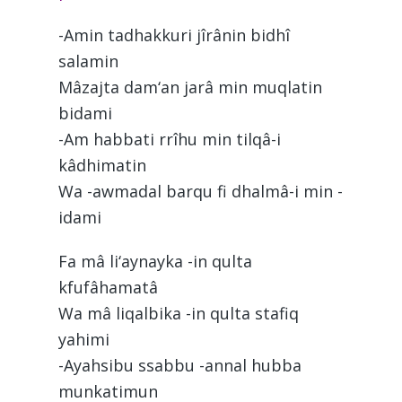
-Amin tadhakkuri jîrânin bidhî
salamin
Mâzajta dam‘an jarâ min muqlatin
bidami
-Am habbati rrîhu min tilqâ-i
kâdhimatin
Wa -awmadal barqu fi dhalmâ-i min -
idami
Fa mâ li‘aynayka -in qulta
kfufâhamatâ
Wa mâ liqalbika -in qulta stafiq
yahimi
-Ayahsibu ssabbu -annal hubba
munkatimun