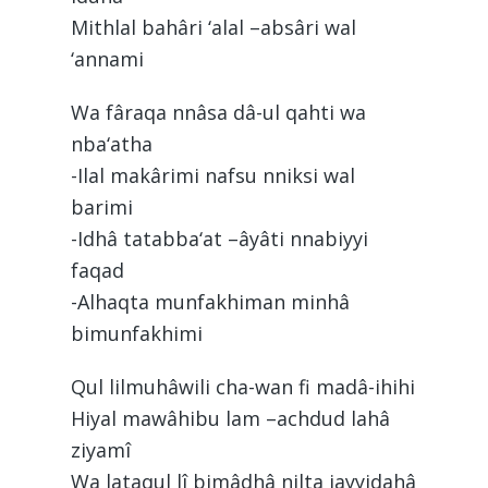
Mithlal bahâri ‘alal –absâri wal
‘annami
Wa fâraqa nnâsa dâ-ul qahti wa
nba‘atha
-Ilal makârimi nafsu nniksi wal
barimi
-Idhâ tatabba‘at –âyâti nnabiyyi
faqad
-Alhaqta munfakhiman minhâ
bimunfakhimi
Qul lilmuhâwili cha-wan fi madâ-ihihi
Hiyal mawâhibu lam –achdud lahâ
ziyamî
Wa lataqul lî bimâdhâ nilta jayyidahâ