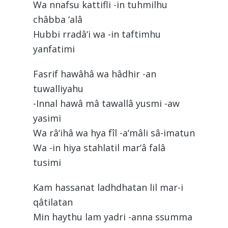
Wa nnafsu kattifli -in tuhmilhu
châbba ‘alâ
Hubbi rradâ‘i wa -in taftimhu
yanfatimi
Fasrif hawâhâ wa hâdhir -an
tuwalliyahu
-Innal hawâ mâ tawallâ yusmi -aw
yasimi
Wa râ‘ihâ wa hya fîl -a‘mâli sâ-imatun
Wa -in hiya stahlatil mar‘â falâ
tusimi
Kam hassanat ladhdhatan lil mar-i
qâtilatan
Min haythu lam yadri -anna ssumma