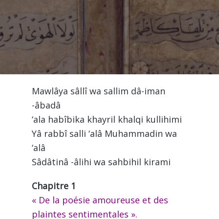
Mawlâya sâllî wa sallim dâ-iman
-âbadâ
‘ala habîbika khayril khalqi kullihimi
Yâ rabbî salli ‘alâ Muhammadin wa
‘alâ
Sâdâtinâ -âlihi wa sahbihil kirami
Chapitre 1
« De la poésie amoureuse et des
plaintes sentimentales ».