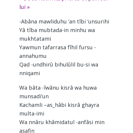
lui »
-Abâna mawliduhu ‘an tîbi ‘unsurihi
Yâ tîba mubtada-in minhu wa
mukhtatami
Yawmun tafarrasa fîhil fursu -
annahumu
Qad -undhirû bihulûlil bu-si wa
nniqami
Wa bâta -îwânu kisrâ wa huwa
munsadi‘un
Kachamli –as_hâbi kisrâ ghayra
multa-imi
Wa nnâru khâmidatul -anfâsi min
asafin