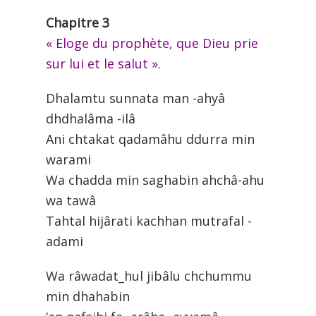
Chapitre 3
« Eloge du prophète, que Dieu prie
sur lui et le salut ».
Dhalamtu sunnata man -ahyâ
dhdhalâma -ilâ
Ani chtakat qadamâhu ddurra min
warami
Wa chadda min saghabin ahchâ-ahu
wa tawâ
Tahtal hijârati kachhan mutrafal -
adami
Wa râwadat_hul jibâlu chchummu
min dhahabin