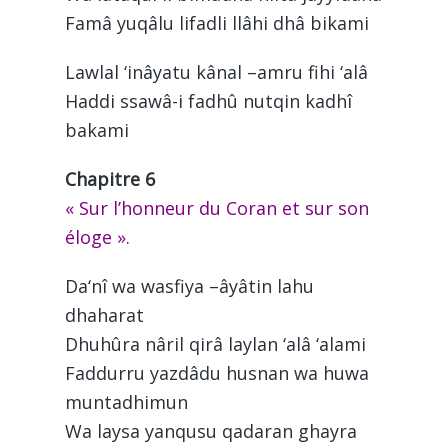
Famâ yuqâlu lifadli llâhi dhâ bikami
Lawlal ‘inâyatu kânal –amru fihi ‘alâ
Haddi ssawâ-i fadhû nutqin kadhî
bakami
Chapitre 6
« Sur l’honneur du Coran et sur son
éloge ».
Da‘nî wa wasfiya –âyâtin lahu
dhaharat
Dhuhûra nâril qirâ laylan ‘alâ ‘alami
Faddurru yazdâdu husnan wa huwa
muntadhimun
Wa laysa yanqusu qadaran ghayra