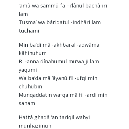
‘amû wa sammû fa –i‘lânul bachâ-iri
lam
Tusma‘ wa bâriqatul -indhâri lam
tuchami
Min ba‘di mâ -akhbaral -aqwâma
kâhinuhum
Bi -anna dînahumul mu‘wajji lam
yaqumi
Wa ba‘da mâ ‘âyanû fil -ufqi min
chuhubin
Munqaddatin wafqa mâ fil -ardi min
sanami
Hattâ ghadâ ‘an tarîqil wahyi
munhazimun