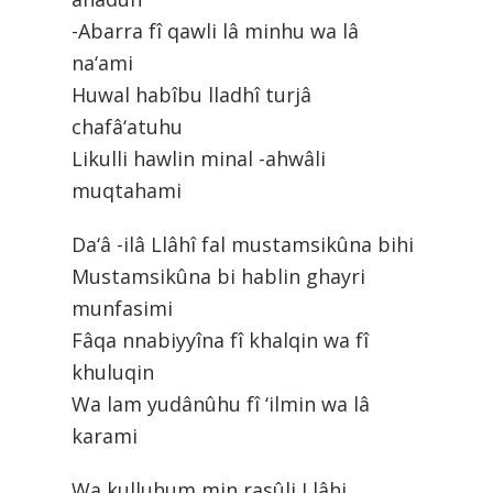
-Abarra fî qawli lâ minhu wa lâ
na‘ami
Huwal habîbu lladhî turjâ
chafâ‘atuhu
Likulli hawlin minal -ahwâli
muqtahami
Da‘â -ilâ Llâhî fal mustamsikûna bihi
Mustamsikûna bi hablin ghayri
munfasimi
Fâqa nnabiyyîna fî khalqin wa fî
khuluqin
Wa lam yudânûhu fî ‘ilmin wa lâ
karami
Wa kulluhum min rasûli Llâhi