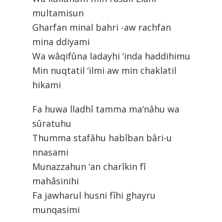
multamisun
Gharfan minal bahri -aw rachfan
mina ddiyami
Wa wâqifûna ladayhi ‘inda haddihimu
Min nuqtatil ‘ilmi aw min chaklatil
hikami
Fa huwa lladhî tamma ma‘nâhu wa
sûratuhu
Thumma stafâhu habîban bâri-u
nnasami
Munazzahun ‘an charîkin fî
mahâsinihi
Fa jawharul husni fîhi ghayru
munqasimi