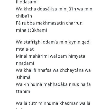
fi ddasami
Wa khcha ddasâ-isa min jû‘in wa min
chiba‘in
Fâ rubba makhmasatin charrun
mina ttûkhami
Wa stafrighi ddam‘a min ‘aynin qadi
mtala-at
Minal mahârimi wal zam himyata
nnadami
Wa khâlifi nnafsa wa chchaytâna wa
‘sihimâ
Wa -in humâ mahhadâka nnus ha fa
ttahimi
Wa lâ tuti‘ minhumâ khasman wa lâ