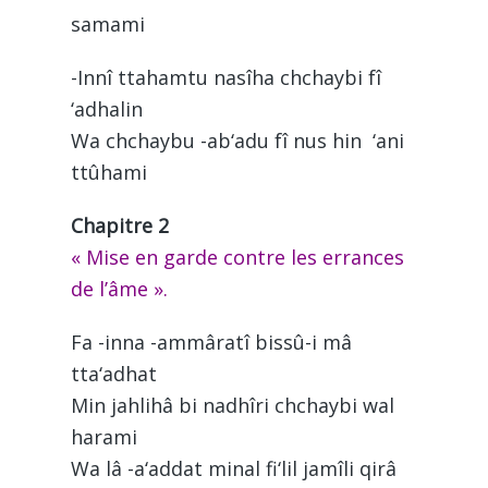
samami
-Innî ttahamtu nasîha chchaybi fî
‘adhalin
Wa chchaybu -ab‘adu fî nus hin ‘ani
ttûhami
Chapitre 2
« Mise en garde contre les errances
de l’âme ».
Fa -inna -ammâratî bissû-i mâ
tta‘adhat
Min jahlihâ bi nadhîri chchaybi wal
harami
Wa lâ -a‘addat minal fi‘lil jamîli qirâ