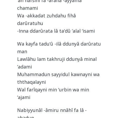
‘an nafsihi fa -arâha -ayyamâ
chamami
Wa -akkadat zuhdahu fihâ
darûratuhu
-Inna ddarûrata lâ ta‘dû ‘alal ‘isami
Wa kayfa tadu‘û -ilâ ddunyâ darûratu
man
Lawlâhu lam takhruji ddunyâ minal
‘adami
Muhammadun sayyidul kawnayni wa
ththaqalayni
Wal farîqayni min ‘urbin wa min
‘ajami
Nabiyyunâl -âmiru nnâhî fa lâ -
ahadun