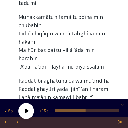
tadumi
Muhakkamâtun famâ tubqîna min
chubahin
Lidhî chiqâqin wa mâ tabghîna min
hakami
Ma hûribat qattu –illâ ‘âda min
harabin
-A‘dal -a‘âdî –ilayhâ mulqiya ssalami
Raddat bilâghatuhâ da‘wâ mu‘âridihâ
Raddal ghayûri yadal jânî ‘anil harami
Lahâ ma‘ânin kamawjil bahri fî
madadin
15
15
Wa fawqa jawharihi fil husni wal
qiyami