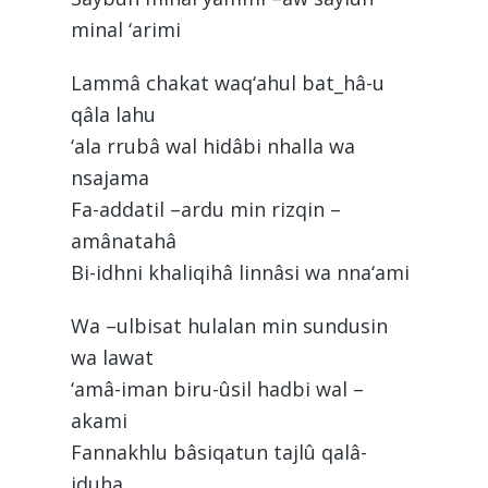
minal ‘arimi
Lammâ chakat waq‘ahul bat_hâ-u
qâla lahu
‘ala rrubâ wal hidâbi nhalla wa
nsajama
Fa-addatil –ardu min rizqin –
amânatahâ
Bi-idhni khaliqihâ linnâsi wa nna‘ami
Wa –ulbisat hulalan min sundusin
wa lawat
‘amâ-iman biru-ûsil hadbi wal –
akami
Fannakhlu bâsiqatun tajlû qalâ-
iduha