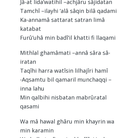
Jâ-at lida‘watihil –achjâru sâjidatan
Tamchî –ilayhi ‘alâ sâqin bilâ qadami
Ka-annamâ sattarat satran limâ
katabat
Furû‘uhâ min badî‘il khatti fi llaqami
Mithlal ghamâmati –annâ sâra sâ-
iratan
Taqîhi harra watîsin lilhajîri hamî
-Aqsamtu bil qamaril munchaqqi –
inna lahu
Min qalbihi nisbatan mabrûratal
qasami
Wa mâ hawal ghâru min khayrin wa
min karamin