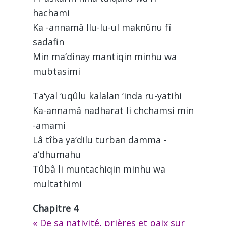
hachami
Ka -annamâ llu-lu-ul maknûnu fî
sadafin
Min ma‘dinay mantiqin minhu wa
mubtasimi
Ta‘yal ‘uqûlu kalalan ‘inda ru-yatihi
Ka-annamâ nadharat li chchamsi min
-amami
Lâ tîba ya‘dilu turban damma -
a‘dhumahu
Tûbâ li muntachiqin minhu wa
multathimi
Chapitre 4
« De sa nativité, prières et paix sur