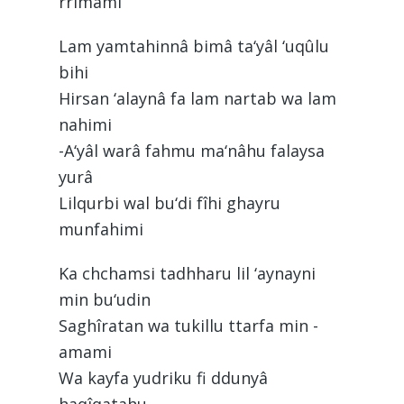
rrimami
Lam yamtahinnâ bimâ ta‘yâl ‘uqûlu
bihi
Hirsan ‘alaynâ fa lam nartab wa lam
nahimi
-A‘yâl warâ fahmu ma‘nâhu falaysa
yurâ
Lilqurbi wal bu‘di fîhi ghayru
munfahimi
Ka chchamsi tadhharu lil ‘aynayni
min bu‘udin
Saghîratan wa tukillu ttarfa min -
amami
Wa kayfa yudriku fi ddunyâ