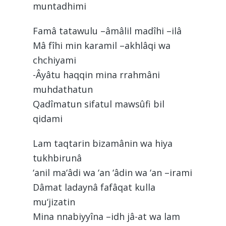
muntadhimi
Famâ tatawulu –âmâlil madîhi –ilâ
Mâ fîhi min karamil –akhlâqi wa
chchiyami
-Âyâtu haqqin mina rrahmâni
muhdathatun
Qadîmatun sifatul mawsûfi bil
qidami
Lam taqtarin bizamânin wa hiya
tukhbirunâ
‘anil ma‘âdi wa ‘an ‘âdin wa ‘an –irami
Dâmat ladaynâ fafâqat kulla
mu‘jizatin
Mina nnabiyyîna –idh jâ-at wa lam