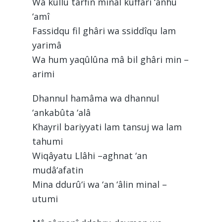
Wa kullu tarfin minal kuffâri ‘anhu
‘amî
Fassidqu fil ghâri wa ssiddîqu lam
yarimâ
Wa hum yaqûlûna mâ bil ghâri min –
arimi
Dhannul hamâma wa dhannul
‘ankabûta ‘alâ
Khayril bariyyati lam tansuj wa lam
tahumi
Wiqâyatu Llâhi –aghnat ‘an
mudâ‘afatin
Mina ddurû‘i wa ‘an ‘âlin minal –
utumi