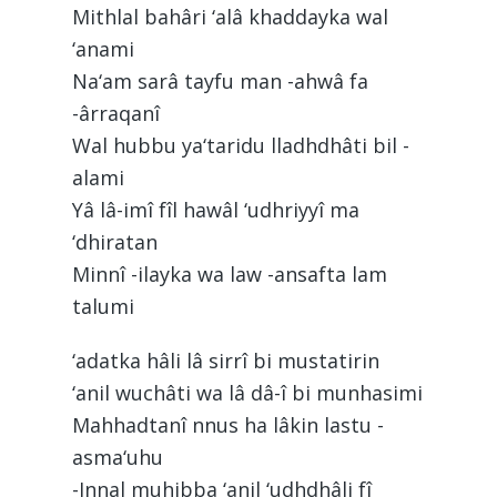
Mithlal bahâri ‘alâ khaddayka wal
‘anami
Na‘am sarâ tayfu man -ahwâ fa
-ârraqanî
Wal hubbu ya‘taridu lladhdhâti bil -
alami
Yâ lâ-imî fîl hawâl ‘udhriyyî ma
‘dhiratan
Minnî -ilayka wa law -ansafta lam
talumi
‘adatka hâli lâ sirrî bi mustatirin
‘anil wuchâti wa lâ dâ-î bi munhasimi
Mahhadtanî nnus ha lâkin lastu -
asma‘uhu
-Innal muhibba ‘anil ‘udhdhâli fî