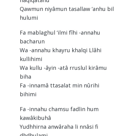
haqîqatahu
Qawmun niyâmun tasallaw ‘anhu bil
hulumi
Fa mablaghul ‘ilmi fîhi -annahu
bacharun
Wa -annahu khayru khalqi Llâhi
kullihimi
Wa kullu -âyin -atâ rruslul kirâmu
biha
Fa -innamâ ttasalat min nûrihi
bihimi
Fa -innahu chamsu fadlin hum
kawâkibuhâ
Yudhhirna anwâraha li nnâsi fi
dhdhulami