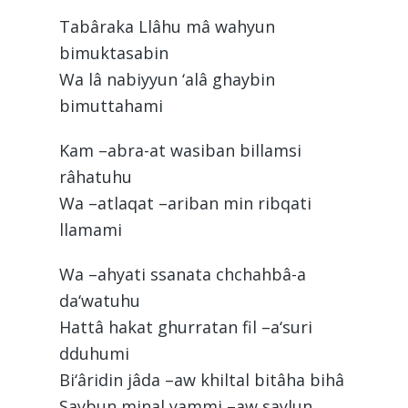
Tabâraka Llâhu mâ wahyun
bimuktasabin
Wa lâ nabiyyun ‘alâ ghaybin
bimuttahami
Kam –abra-at wasiban billamsi
râhatuhu
Wa –atlaqat –ariban min ribqati
llamami
Wa –ahyati ssanata chchahbâ-a
da‘watuhu
Hattâ hakat ghurratan fil –a‘suri
dduhumi
Bi‘âridin jâda –aw khiltal bitâha bihâ
Saybun minal yammi –aw saylun