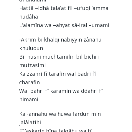
Hattâ –idhâ tala‘at fil –ufuqi ‘amma
hudâha
L‘alamîna wa –ahyat sâ-iral –umami
-Akrim bi khalqi nabiyyin zânahu
khuluqun
Bil husni muchtamilin bil bichri
muttasimi
Ka zzahri fî tarafin wal badri fî
charafin
Wal bahri fî karamin wa ddahri fî
himami
Ka -annahu wa huwa fardun min
jalâlatihi
Fî ‘askarin hîna talqâhu wa fî