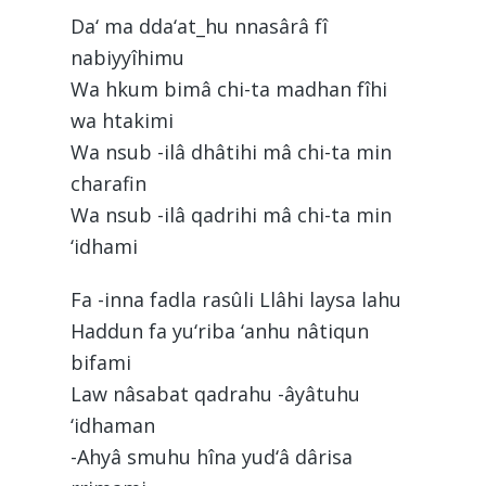
Da‘ ma dda‘at_hu nnasârâ fî
nabiyyîhimu
Wa hkum bimâ chi-ta madhan fîhi
wa htakimi
Wa nsub -ilâ dhâtihi mâ chi-ta min
charafin
Wa nsub -ilâ qadrihi mâ chi-ta min
‘idhami
Fa -inna fadla rasûli Llâhi laysa lahu
Haddun fa yu‘riba ‘anhu nâtiqun
bifami
Law nâsabat qadrahu -âyâtuhu
‘idhaman
-Ahyâ smuhu hîna yud‘â dârisa