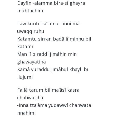
Dayfin -alamma bira-sî ghayra
muhtachimi
Law kuntu -a‘lamu -annî mâ -
uwaqqiruhu
Katamtu sirran badâ lî minhu bil
katami
Man lî biraddi jimâhin min
ghawâyatihâ
Kamâ yuraddu jimâhul khayli bi
llujumi
Fa lâ tarum bil ma‘âsî kasra
chahwatihâ
-Inna tta‘âma yuqawwî chahwata
nnahimi