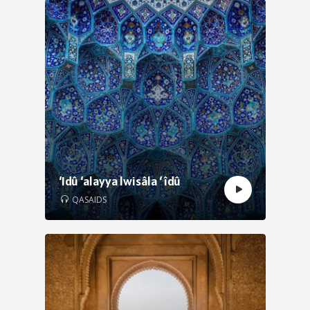
‘Idû ‘alayya lwisâla ‘ îdû
QASAIDS