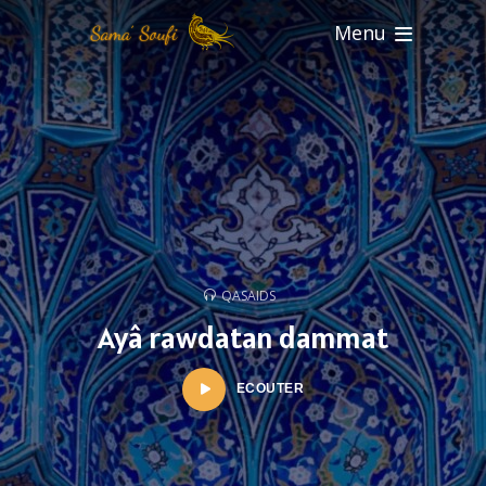
Menu
QASAIDS
Ayâ rawdatan dammat
ECOUTER