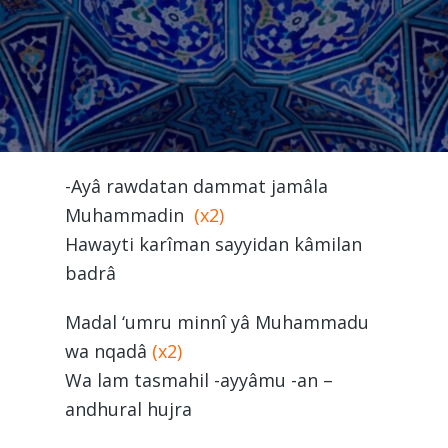
-Ayâ rawdatan dammat jamâla
Muhammadin
(x2)
Hawayti karîman sayyidan kâmilan
badrâ
Madal ‘umru minnî yâ Muhammadu
wa nqadâ
(x2)
Wa lam tasmahil -ayyâmu -an –
andhural hujra