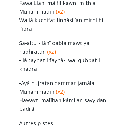
Fawa Llâhi mâ fil kawni mithla
Muhammadin
(x2)
Wa lâ kuchifat linnâsi ‘an mithlihi
l‘ibra
Sa-altu -ilâhî qabla mawtiya
nadhratan
(x2)
-Ilâ taybatil fayhâ-i wal qubbatil
khadra
-Ayâ hujratan dammat jamâla
Muhammadin
(x2)
Hawayti malîhan kâmilan sayyidan
badrâ
Autres pistes :