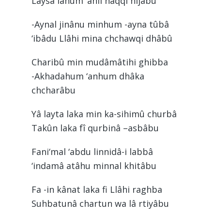
Laysa lahum ‘anil haqqi hijâbu
-Aynal jinânu minhum -ayna tûbâ
‘ibâdu Llâhi mina chchawqi dhâbû
Charibû min mudâmâtihi ghibba
-Akhadahum ‘anhum dhâka
chcharâbu
Yâ layta laka min ka-sihimû churbâ
Takûn laka fî qurbinâ –asbâbu
Fani‘mal ‘abdu linnidâ-i labbâ
‘indamâ atâhu minnal khitâbu
Fa -in kânat laka fi Llâhi raghba
Suhbatunâ chartun wa lâ rtiyâbu