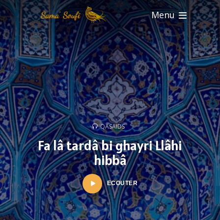
Menu
QASAIDS
Fa lâ tardâ bi ghayri Llâhi
hibbâ
ECOUTER