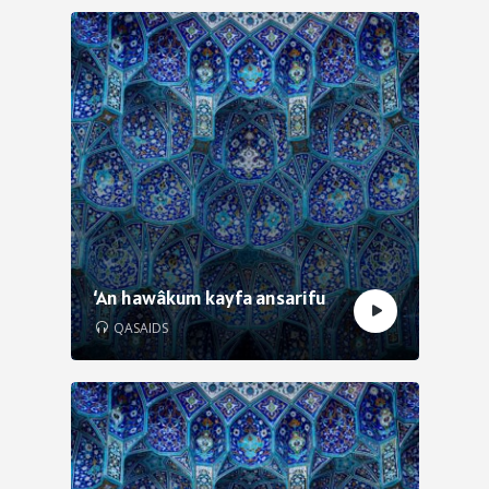
‘An hawâkum kayfa ansarifu
QASAIDS