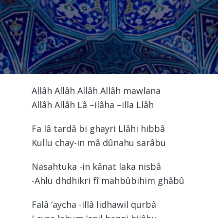
Allâh Allâh Allâh Allâh mawlana
Allâh Allâh Lâ –ilâha –illa Llâh
Fa lâ tardâ bi ghayri Llâhi hibbâ
Kullu chay-in mâ dûnahu sarâbu
Nasahtuka -in kânat laka nisbâ
-Ahlu dhdhikri fî mahbûbihim ghâbû
Falâ ‘aycha -illâ lidhawil qurbâ