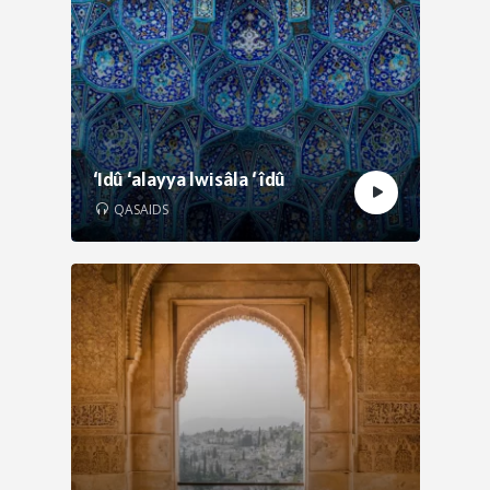
‘Idû ‘alayya lwisâla ‘ îdû
QASAIDS