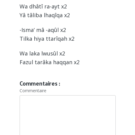
Wa dhâtî ra-ayt x2
Yâ tâliba lhaqîqa x2
-Isma‘ mâ -aqûl x2
Tilka hiya ttarîqah x2
Wa laka lwusûl x2
Fazul tarâka haqqan x2
Commentaires :
Commentaire