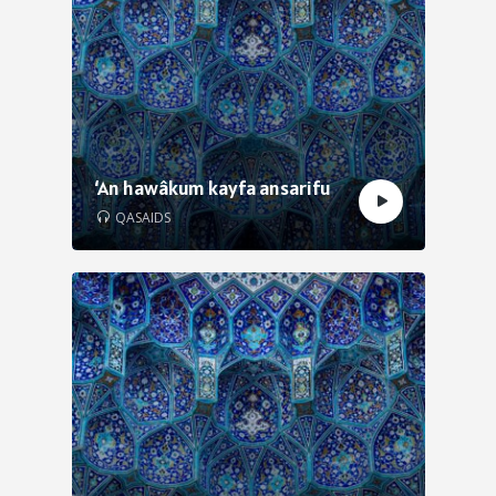
‘An hawâkum kayfa ansarifu
QASAIDS