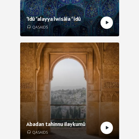
‘Idû ‘alayya lwisâla ‘ îdû
QASAIDS
Abadan tahinnu ilaykumû
QASAIDS