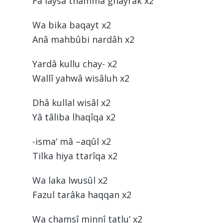
Fa laysa thamma ghayrak x2
Wa bika baqayt x2
Anâ mahbûbi nardâh x2
Yardâ kullu chay- x2
Wallî yahwâ wisâluh x2
Dhâ kullal wisâl x2
Yâ tâliba lhaqîqa x2
-isma‘ mâ –aqûl x2
Tilka hiya ttarîqa x2
Wa laka lwusûl x2
Fazul tarâka haqqan x2
Wa chamsî minnî tatlu‘ x2