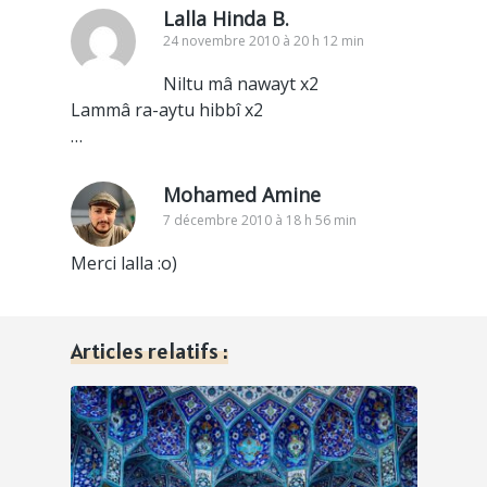
Lalla Hinda B.
24 novembre 2010 à 20 h 12 min
Niltu mâ nawayt x2
Lammâ ra-aytu hibbî x2
…
Mohamed Amine
7 décembre 2010 à 18 h 56 min
Merci lalla :o)
Articles relatifs :