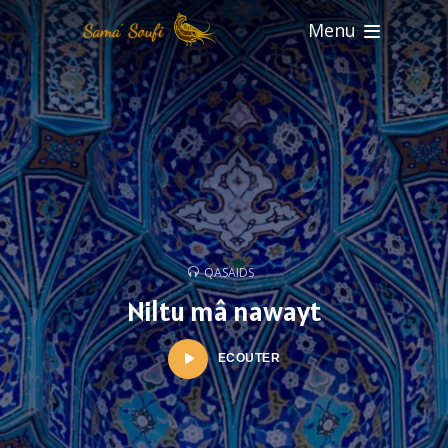
Menu
QASAIDS
Niltu mâ nawayt
ECOUTER