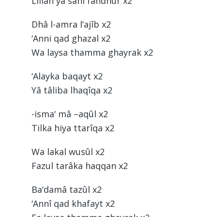
Lillâh yâ sâhi fandhur x2
Dhâ l-amra l‘ajîb x2
‘Anni qad ghazal x2
Wa laysa thamma ghayrak x2
‘Alayka baqayt x2
Yâ tâliba lhaqîqa x2
-isma‘ mâ –aqûl x2
Tilka hiya ttarîqa x2
Wa lakal wusûl x2
Fazul tarâka haqqan x2
Ba‘damâ tazûl x2
‘Annî qad khafayt x2