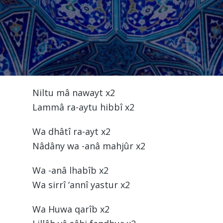
Niltu mâ nawayt x2
Lammâ ra-aytu hibbî x2
Wa dhâtî ra-ayt x2
Nâdâny wa -anâ mahjûr x2
Wa -anâ lhabîb x2
Wa sirrî ‘annî yastur x2
Wa Huwa qarîb x2