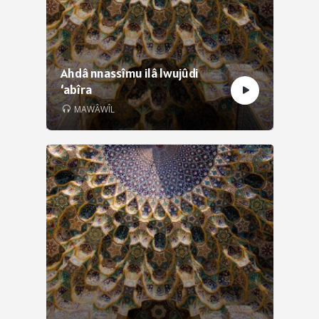
Ahdâ nnassîmu ilâ lwujûdi
‘abîra
MAWÂWÎL