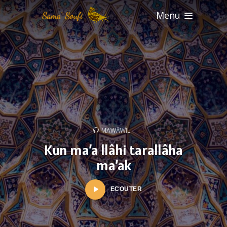
Menu
MAWÂWÎL
Kun ma’a llâhi tarallâha
ma’ak
ECOUTER