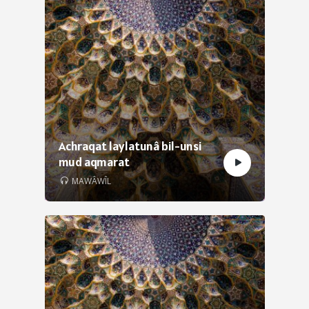
Achraqat laylatunâ bil-unsi
mud aqmarat
MAWÂWÎL