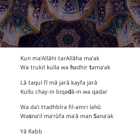
Kun ma‘Allâhi tarAllâha ma‘ak
Wa trukil kulla wa
h
adhir
t
ama‘ak
Lâ taqul fî mâ jarâ kayfa jarâ
Kullu chay-in biqa
d
â-in wa qadar
Wa da’i ttadhbîra fil-amri lahû
Wa
s
na’il ma’rûfa ma’â man
S
ana’ak
Yâ Rabb