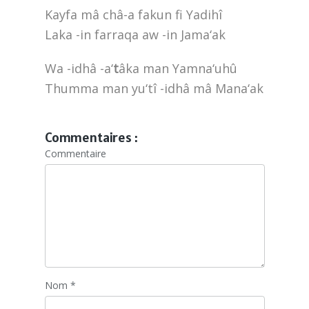
Kayfa mâ châ-a fakun fi Yadihî
Laka -in farraqa aw -in Jama‘ak
Wa -idhâ -a‘
t
âka man Yamna‘uhû
Thumma man yu‘tî -idhâ mâ Mana‘ak
Commentaires :
Commentaire
Nom
*