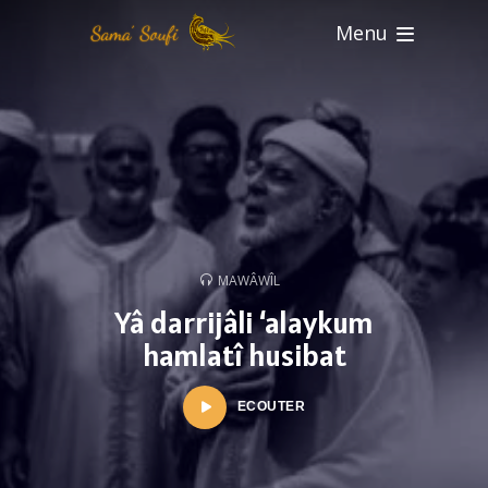
Menu
MAWÂWÎL
Yâ darrijâli ‘alaykum
hamlatî husibat
ECOUTER