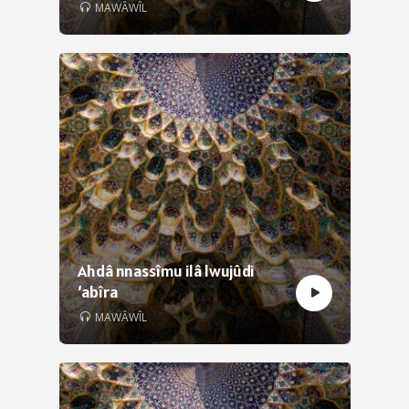
MAWÂWÎL
Ahdâ nnassîmu ilâ lwujûdi
‘abîra
MAWÂWÎL