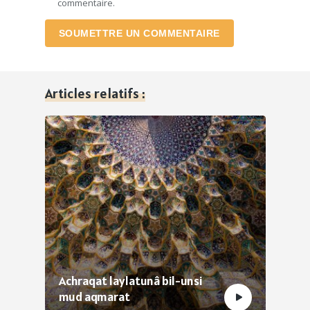
commentaire.
SOUMETTRE UN COMMENTAIRE
Articles relatifs :
Achraqat laylatunâ bil-unsi
mud aqmarat