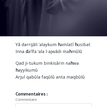
Yâ darrijâli ‘alaykum
h
amlatî
h
usibat
Inna
d
a’îfa ‘ala l-ajwâdi ma
h
mûlû
Qad ji-tukum binkisârin na
h
wa
h
ayyikumû
Arjul qabûla faqûlû anta maqbûlû
Commentaires :
Commentaire