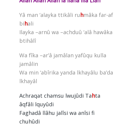
Allâh Allâh Allâh lâ ilaha illa Llâh
Yâ man ‘alayka ttikâli ru
h
mâka far-af
bi
h
ali
Ilayka –arnû wa –achduû ‘alâ hawâka
btihâlî
Wa fîka –ar’â jamâlan yafûqu kulla
jamâlin
Wa min ‘abîrika yanda lkhayâlu ba’da
lkhayâl
Achraqat chamsu lwujûdi Ta
h
ta
âqfâli lquyûdi
Faghadâ llâhu jalîsi wa anîsi fi
chuhûdi