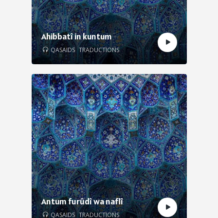
Ahibbatî in kuntum
QASAIDS
TRADUCTIONS
Antum furûdî wa naflî
QASAIDS
TRADUCTIONS