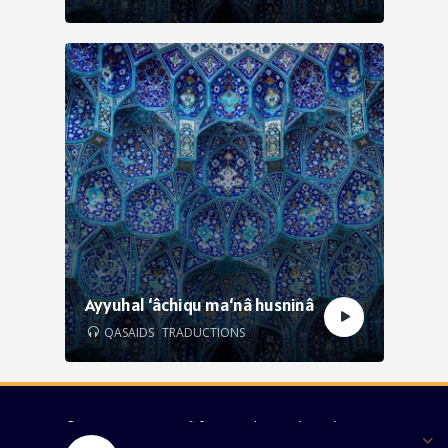
Ayyuhal ‘âchiqu ma‘nâ husninâ
QASAIDS
TRADUCTIONS
© 2026 - Samasoufi.fr Tous droits réservés -