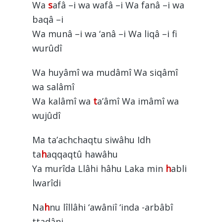
Wa
s
afâ –i wa wafâ –i Wa fanâ –i wa
baqâ –i
Wa munâ –i wa ‘anâ –i Wa liqâ –i fi
wurûdî
Wa huyâmî wa mudâmî Wa siqâmî
wa salâmî
Wa kalâmî wa
t
a’âmî Wa imâmî wa
wujûdî
Ma ta’achchaqtu siwâhu Idh
ta
h
aqqaqtû hawâhu
Ya murîda Llâhi hâhu Laka min
h
abli
lwarîdi
Na
h
nu lîllâhi ‘awâniî ‘inda -arbâbî
ttadâni