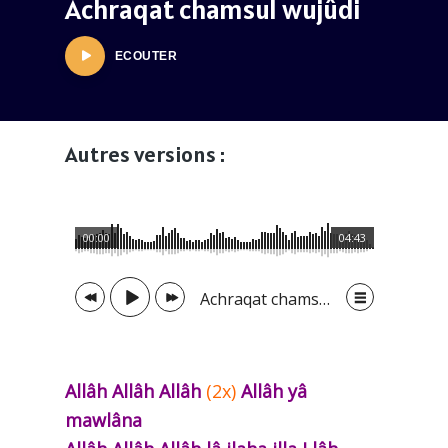
Achraqat chamsul wujûdi
ECOUTER
Autres versions :
00:00
04:43
Achraqat chamsul wujûdi - 1/5
Allâh Allâh Allâh
(2x)
Allâh yâ
mawlâna