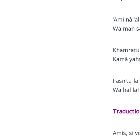
‘Amilnâ ‘a
Wa man sâ
Khamratun
Kamâ yaht
Fasirtu la
Wa hal lah
Traductio
Amis, si v