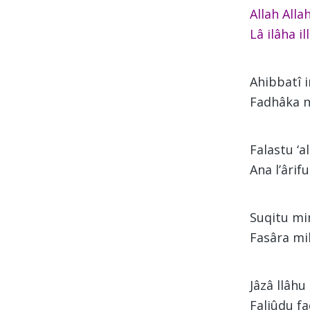
Allah All
Lâ ilâha i
Ahibbatî i
Fadhâka na
Falastu ‘a
Ana l’ârifu
Suqitu mi
Fasâra mi
Jâzâ llâhu
Faljûdu fa