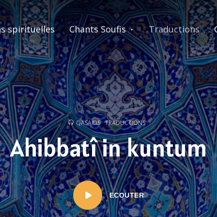
s spirituelles
Chants Soufis
Traductions
QASAIDS
TRADUCTIONS
Ahibbatî in kuntum
ECOUTER