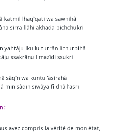
lâ katmil lhaqîqati wa sawnihâ
na sirra llâhi akhada bichchukri
 yahtâju lkullu turrân lichurbihâ
âju ssakrânu limazîdi ssukri
hâ sâqîn wa kuntu ‘âsirahâ
â min sâqin siwâya fî dhâ l’asri
n :
ous avez compris la vérité de mon état,