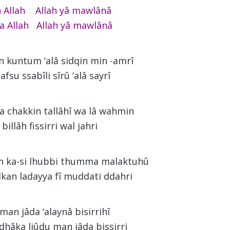
ah Allah Allah yâ mawlânâ
lla Allah Allah yâ mawlânâ
n kuntum ‘alâ sidqin min -amrî
fsu ssabîli sîrû ‘alâ sayrî
la chakkin tallâhî wa lâ wahmin
 billâh fissirri wal jahri
n ka-si lhubbi thumma malaktuhû
lkan ladayya fî muddati ddahri
 man jâda ‘alaynâ bisirrihî
dhâka ljûdu man jâda bissirri