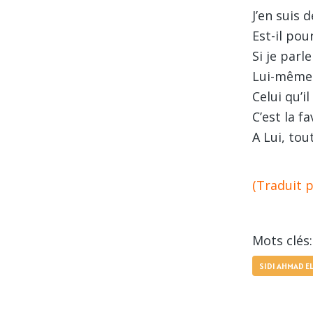
J’en suis 
Est-il pou
Si je parl
Lui-même a
Celui qu’i
C’est la fa
A Lui, tou
(Traduit p
Mots clés:
SIDI AHMAD E