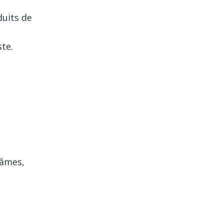
duits de
ste.
 âmes,